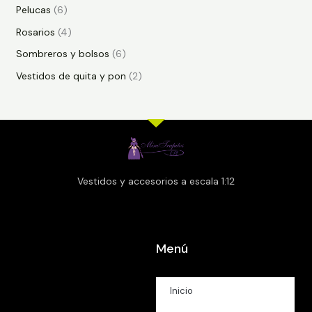
Pelucas
6
Rosarios
4
Sombreros y bolsos
6
Vestidos de quita y pon
2
Vestidos y accesorios a escala 1:12
Menú
Inicio