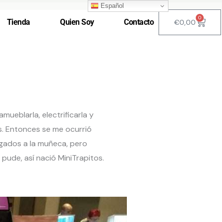
Español
0
Carri
Tienda
Quien Soy
Contacto
€
0,00
eblarla, electrificarla y
s. Entonces se me ocurrió
gados a la muñeca, pero
pude, así nació MiniTrapitos.