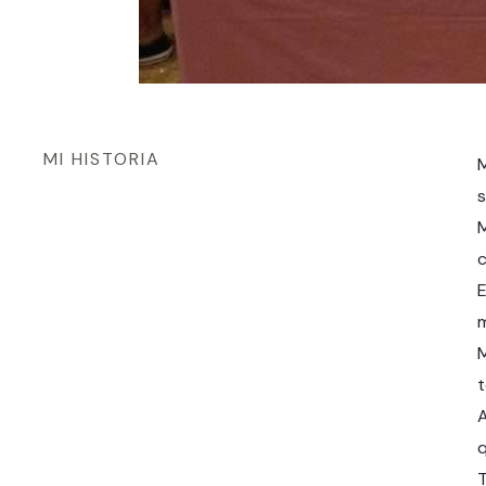
MI HISTORIA
M
s
M
c
E
m
M
t
A
q
T