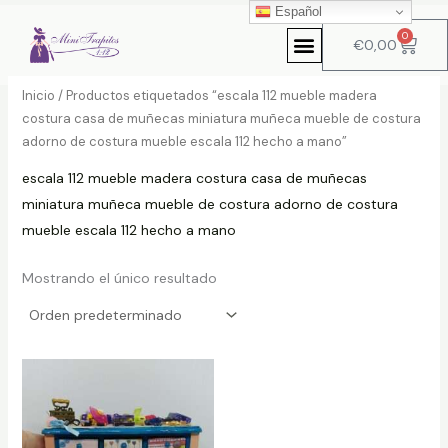
Ir
Español
1
6
4
1
1
6
2
P
P
al
0
Carri
p
p
p
0
p
p
p
r
r
€
0,00
contenido
r
r
r
p
r
r
r
e
e
Inicio
/ Productos etiquetados “escala 112 mueble madera
o
o
o
r
o
o
o
c
c
costura casa de muñecas miniatura muñeca mueble de costura
d
d
d
o
d
d
d
i
i
adorno de costura mueble escala 112 hecho a mano”
u
u
u
d
u
u
u
o
o
escala 112 mueble madera costura casa de muñecas
c
c
c
u
c
c
c
miniatura muñeca mueble de costura adorno de costura
t
t
t
c
t
t
t
í
á
mueble escala 112 hecho a mano
o
o
o
t
o
o
o
n
x
s
s
o
s
s
i
i
Mostrando el único resultado
s
o
o