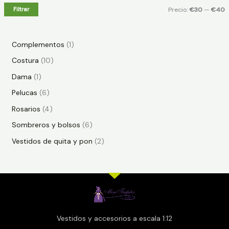
Filtrar
Precio:
€30
—
€40
Complementos
1
Costura
10
Dama
1
Pelucas
6
Rosarios
4
Sombreros y bolsos
6
Vestidos de quita y pon
2
Vestidos y accesorios a escala 1:12