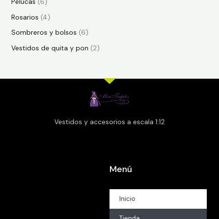
Pelucas
6
Rosarios
4
Sombreros y bolsos
6
Vestidos de quita y pon
2
Vestidos y accesorios a escala 1:12
Menú
Inicio
Tienda